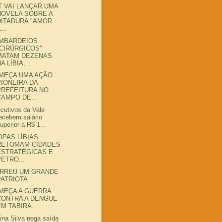
T VAI LANÇAR UMA
NOVELA SOBRE A
DITADURA "AMOR
...
MBARDEIOS
"CIRÚRGICOS"
MATAM DEZENAS
A LÍBIA, ...
MEÇA UMA AÇÃO
PIONEIRA DA
PREFEITURA NO
CAMPO DE...
cutivos da Vale
ecebem salário
uperior a R$ 1...
OPAS LÍBIAS
RETOMAM CIDADES
ESTRATÉGICAS E
PETRO...
RREU UM GRANDE
PATRIOTA.
MEÇA A GUERRA
CONTRA A DENGUE
EM TABIRA.
ina Silva nega saída