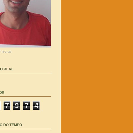
inicius
O REAL
OR
7
9
7
4
O DO TEMPO