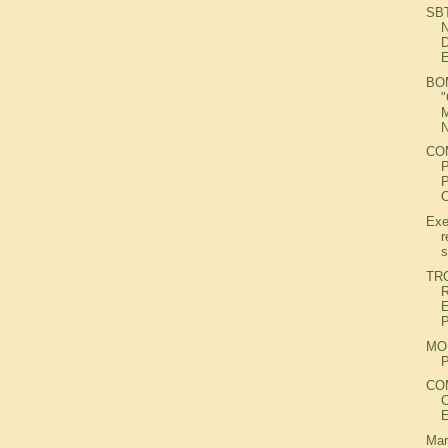
SB
E
BO
N
CO
Exe
r
s
TR
MO
CO
Mar