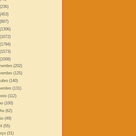
(236)
(453)
(807)
(1306)
(1072)
(1794)
(1573)
(1008)
zembro
(202)
vembro
(125)
tubro
(140)
tembro
(131)
osto
(112)
lho
(100)
nho
(62)
io
(49)
il
(55)
rço
(31)