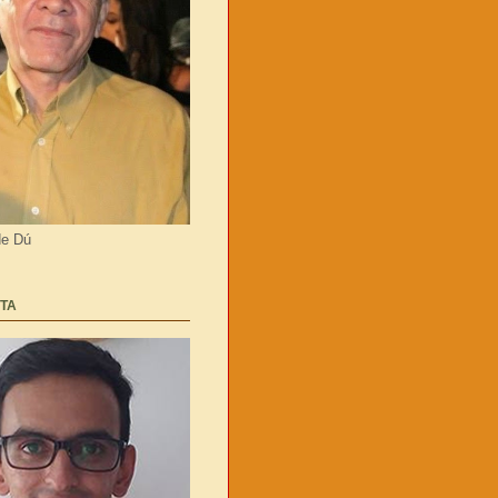
de Dú
TA