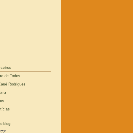
rceiros
ira de Todos
Cauê Rodrigues
bira
ias
tícias
o blog
(72)