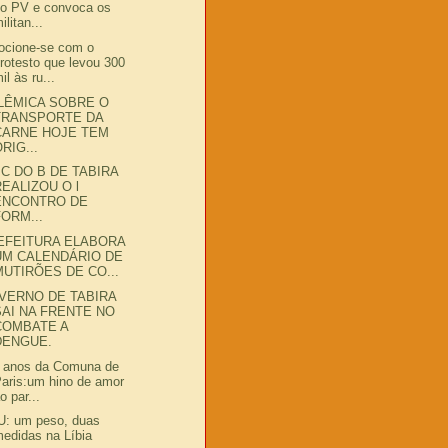
do PV e convoca os
ilitan...
cione-se com o
rotesto que levou 300
il às ru...
LÊMICA SOBRE O
TRANSPORTE DA
CARNE HOJE TEM
RIG...
PC DO B DE TABIRA
REALIZOU O l
ENCONTRO DE
FORM...
EFEITURA ELABORA
UM CALENDÁRIO DE
MUTIRÕES DE CO...
VERNO DE TABIRA
SAI NA FRENTE NO
COMBATE A
DENGUE.
 anos da Comuna de
aris:um hino de amor
o par...
: um peso, duas
edidas na Líbia