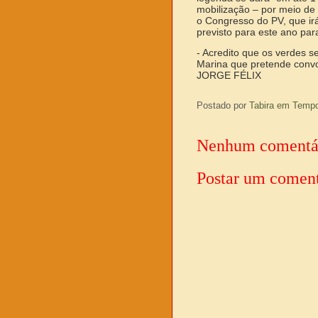
mobilização – por meio de 
o Congresso do PV, que irá
previsto para este ano par
- Acredito que os verdes s
Marina que pretende convoc
JORGE FÉLIX
Postado por
Tabira em Temp
Nenhum comentá
Postar um coment