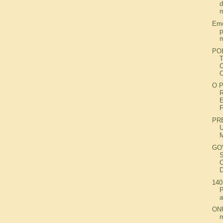
m
Emo
p
m
PO
O
O 
PR
GO
140
P
a
ONU
m