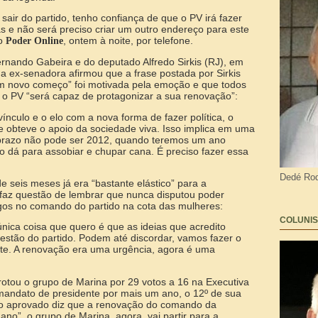
sair do partido, tenho confiança de que o PV irá fazer
s e não será preciso criar um outro endereço para este
ao
, ontem à noite, por telefone.
Poder Online
rnando Gabeira e do deputado Alfredo Sirkis (RJ), em
 a ex-senadora afirmou que a frase postada por Sirkis
m novo começo” foi motivada pela emoção e que todos
e o PV “será capaz de protagonizar a sua renovação”:
ínculo e o elo com a nova forma de fazer política, o
 obteve o apoio da sociedade viva. Isso implica em uma
 prazo não pode ser 2012, quando teremos um ano
não dá para assobiar e chupar cana. É preciso fazer essa
Dedé Rod
 seis meses já era “bastante elástico” para a
 faz questão de lembrar que nunca disputou poder
gos no comando do partido na cota das mulheres:
COLUNIS
única coisa que quero é que as ideias que acredito
stão do partido. Podem até discordar, vamos fazer o
e. A renovação era uma urgência, agora é uma
rotou o grupo de Marina por 29 votos a 16 na Executiva
mandato de presidente por mais um ano, o 12º de sua
 aprovado diz que a renovação do comando da
ano”, o grupo de Marina, agora, vai partir para a