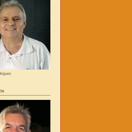
rigues
TA