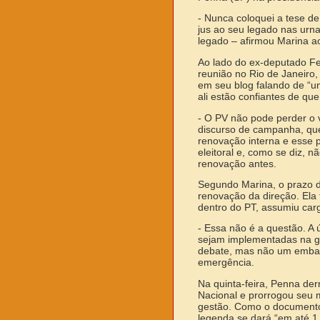
- Nunca coloquei a tese de 
jus ao seu legado nas urna
legado – afirmou Marina 
Ao lado do ex-deputado Fe
reunião no Rio de Janeiro,
em seu blog falando de “u
ali estão confiantes de qu
- O PV não pode perder o v
discurso de campanha, que
renovação interna e esse
eleitoral e, como se diz, 
renovação antes.
Segundo Marina, o prazo de
renovação da direção. Ela
dentro do PT, assumiu car
- Essa não é a questão. A 
sejam implementadas na ge
debate, mas não um embat
emergência.
Na quinta-feira, Penna der
Nacional e prorrogou seu 
gestão. Como o documento
legenda se dará “em até 1 