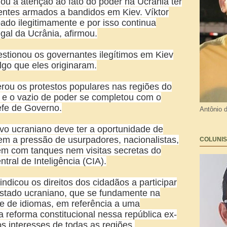
u a atenção ao fato do poder na Ucrânia ter
ntes armados a bandidos em Kiev. Víktor
bado ilegitimamente e por isso continua
gal da Ucrânia, afirmou.
tionou os governantes ilegítimos em Kiev
lgo que eles originaram.
rou os protestos populares nas regiões do
o, e o vazio de poder se completou com o
efe de Governo.
Antônio 
o ucraniano deve ter a oportunidade de
sem a pressão de usurpadores, nacionalistas,
COLUNIS
m com tanques nem visitas secretas do
ntral de Inteligência (CIA).
indicou os direitos dos cidadãos a participar
stado ucraniano, que se fundamente na
e de idiomas, em referência a uma
 reforma constitucional nessa república ex-
 os interesses de todas as regiões.