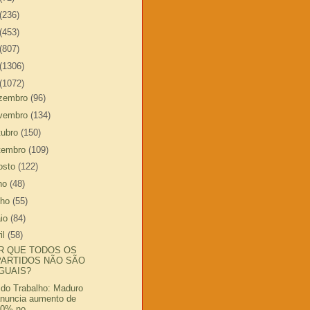
(236)
(453)
(807)
(1306)
(1072)
zembro
(96)
vembro
(134)
tubro
(150)
tembro
(109)
osto
(122)
lho
(48)
nho
(55)
io
(84)
il
(58)
R QUE TODOS OS
PARTIDOS NÃO SÃO
IGUAIS?
 do Trabalho: Maduro
nuncia aumento de
0% no ...