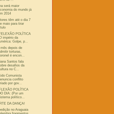
na será maior
economia do mundo já
em 2014
itores têm até o dia 7
e maio para tirar
ítulo
FELEXÃO POLÍTICA
O império da
mérica: Golpe, p...
mês depois de
dmitir torturas,
oronel é encon...
iana Santos fala
obre desafios da
ultura no C...
tido Comunista
enuncia conflito
riado por gov...
FLEXÃO POLÍTICA
DO DIA: (Por um
istema político...
ARTE DA DANÇA!
edição no Araguaia
elembra fragmentos