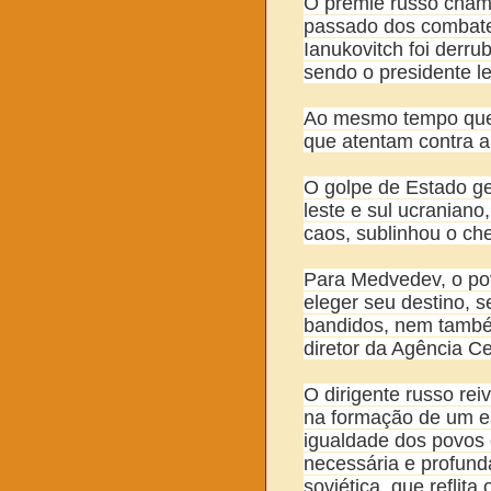
O premiê russo chamo
passado dos combate
Ianukovitch foi derru
sendo o presidente le
Ao mesmo tempo ques
que atentam contra a
O golpe de Estado ge
leste e sul ucranian
caos, sublinhou o ch
Para Medvedev, o pov
eleger seu destino, 
bandidos, nem també
diretor da Agência Ce
O dirigente russo reiv
na formação de um e
igualdade dos povos 
necessária e profunda
soviética, que reflita