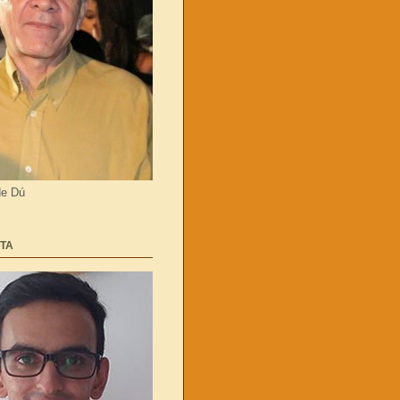
de Dú
TA