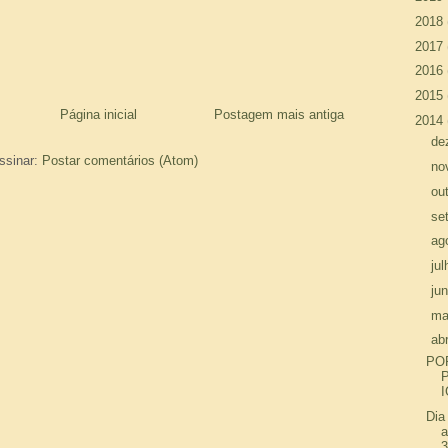
►
2018
►
2017
►
2016
►
2015
Página inicial
Postagem mais antiga
▼
2014
►
de
ssinar:
Postar comentários (Atom)
►
no
►
ou
►
se
►
ag
►
ju
►
ju
►
ma
▼
abr
PO
Dia
a
3