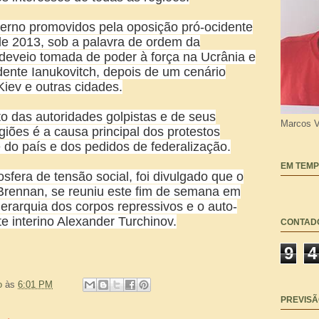
verno promovidos pela oposição pró-ocidente
de 2013, sob a palavra de ordem da
 deveio tomada de poder à força na Ucrânia e
dente Ianukovitch, depois de um cenário
Kiev e outras cidades.
 das autoridades golpistas e de seus
Marcos V
iões é a causa principal dos protestos
 do país e dos pedidos de federalização.
EM TEMP
fera de tensão social, foi divulgado que o
 Brennan, se reuniu este fim de semana em
erarquia dos corpos repressivos e o auto-
e interino Alexander Turchinov.
CONTAD
9
4
o
às
6:01 PM
PREVISÃ