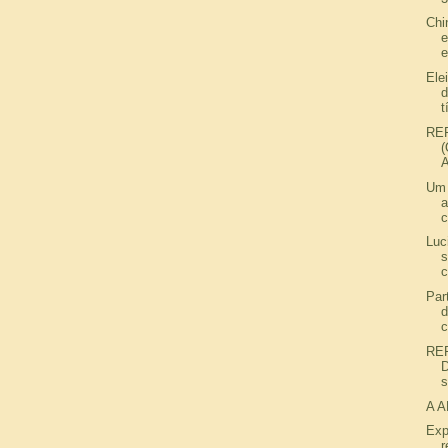
Chi
Ele
d
t
RE
(
A
Um 
a
c
Luc
s
c
Par
d
c
RE
s
A 
Exp
r