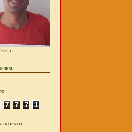
inicius
O REAL
OR
7
7
7
1
O DO TEMPO