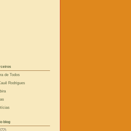
rceiros
ira de Todos
Cauê Rodrigues
bira
ias
tícias
o blog
(72)