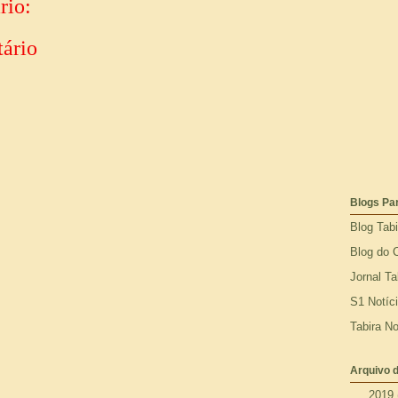
rio:
ário
Blogs Pa
Blog Tab
Blog do 
Jornal Ta
S1 Notíc
Tabira No
Arquivo d
►
2019