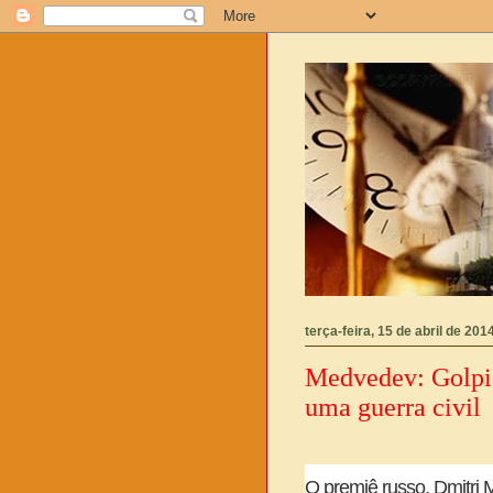
terça-feira, 15 de abril de 201
Medvedev: Golpis
uma guerra civil
O premiê russo, Dmitri M