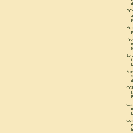
d
PC
a
p
Pet
p
Pro
o
f
15 
C
Mem
d
CO
Car
r
L
Com
f