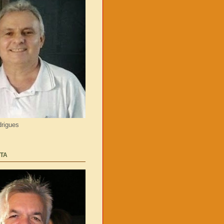
rigues
TA