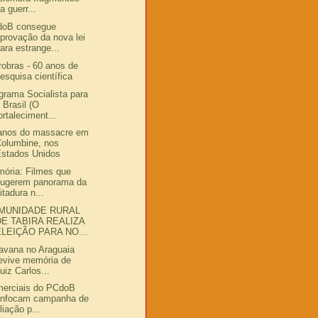
a guerr...
doB consegue
provação da nova lei
ara estrange...
robras - 60 anos de
esquisa científica
grama Socialista para
 Brasil (O
ortaleciment...
anos do massacre em
olumbine, nos
Estados Unidos
ória: Filmes que
sugerem panorama da
itadura n...
MUNIDADE RURAL
DE TABIRA REALIZA
ELEIÇÃO PARA NO...
avana no Araguaia
evive memória de
uiz Carlos...
erciais do PCdoB
enfocam campanha de
iliação p...