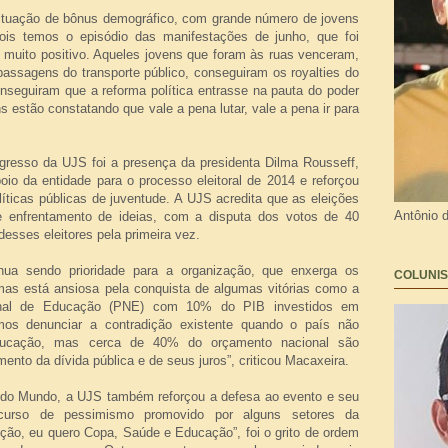
ituação de bônus demográfico, com grande número de jovens
pois temos o episódio das manifestações de junho, que foi
oi muito positivo. Aqueles jovens que foram às ruas venceram,
assagens do transporte público, conseguiram os royalties do
nseguiram que a reforma política entrasse na pauta do poder
s estão constatando que vale a pena lutar, vale a pena ir para
resso da UJS foi a presença da presidenta Dilma Rousseff,
io da entidade para o processo eleitoral de 2014 e reforçou
ticas públicas de juventude. A UJS acredita que as eleições
Antônio 
enfrentamento de ideias, com a disputa dos votos de 40
esses eleitores pela primeira vez.
nua sendo prioridade para a organização, que enxerga os
COLUNIS
mas está ansiosa pela conquista de algumas vitórias como a
onal de Educação (PNE) com 10% do PIB investidos em
mos denunciar a contradição existente quando o país não
ucação, mas cerca de 40% do orçamento nacional são
nto da dívida pública e de seus juros”, criticou Macaxeira.
do Mundo, a UJS também reforçou a defesa ao evento e seu
curso de pessimismo promovido por alguns setores da
ção, eu quero Copa, Saúde e Educação”, foi o grito de ordem