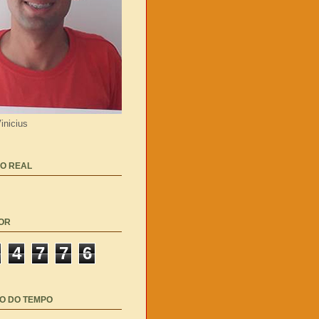
inicius
O REAL
OR
4
7
7
6
O DO TEMPO