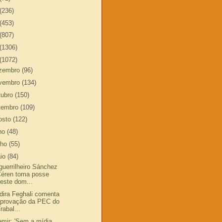
(236)
(453)
(807)
(1306)
(1072)
zembro
(96)
vembro
(134)
tubro
(150)
tembro
(109)
osto
(122)
lho
(48)
nho
(55)
io
(84)
guerrilheiro Sánchez
Céren toma posse
este dom...
dira Feghali comenta
aprovação da PEC do
rabal...
emir: 'Sem a mídia,