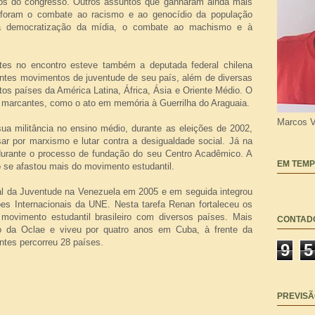
s do congresso. Outros assuntos que ganharam ainda mais
 foram o combate ao racismo e ao genocídio da população
, a democratização da mídia, o combate ao machismo e à
tes no encontro esteve também a deputada federal chilena
centes movimentos de juventude de seu país, além de diversas
os países da América Latina, África, Ásia e Oriente Médio. O
marcantes, como o ato em memória à Guerrilha do Araguaia.
Marcos V
 militância no ensino médio, durante as eleições de 2002,
ar por marxismo e lutar contra a desigualdade social. Já na
urante o processo de fundação do seu Centro Acadêmico. A
EM TEMP
o se afastou mais do movimento estudantil.
ial da Juventude na Venezuela em 2005 e em seguida integrou
ões Internacionais da UNE. Nesta tarefa Renan fortaleceu os
movimento estudantil brasileiro com diversos países. Mais
CONTAD
o da Oclae e viveu por quatro anos em Cuba, à frente da
ntes percorreu 28 países.
9
5
PREVISÃ