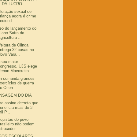
E DÁ LUCRO
loração sexual de
riança agora é crime
ediond...
eo do lançamento do
lano Safra da
gricultura ...
feitura de Olinda
ntrega 32 casas no
ovo Vara...
seu maior
ongresso, UJS elege
enan Macaxeira ...
n comanda grandes
xercícios de guerra
o Orien...
NSAGEM DO DIA
ma assina decreto que
eneficia mais de 3
il P...
quistas do povo
rasileiro não podem
etroceder
GOS ESCOLARES