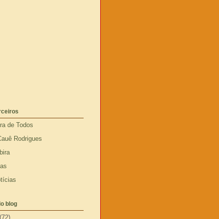
rceiros
ira de Todos
Cauê Rodrigues
bira
ias
tícias
o blog
(72)