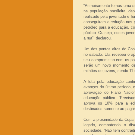
“Primeiramente temos uma s
na população brasileira, de
realizado pela juventude e f
conseguiram a redução nas p
petróleo para a educação, co
público. Ou seja, esses joven
a rua”, declarou.
Um dos pontos altos do Cong
no sábado. Ela recebeu o apo
seu compromisso com as polí
serão um novo momento de 
milhões de jovens, sendo 11 d
A luta pela educação conti
avanços do último período, 
aprovação do Plano Naci
educação pública. “Precisa
aprova os 10% para a ed
destinados somente ao pagame
Com a proximidade da Copa 
legado, combatendo o dis
sociedade. “Não tem contradi