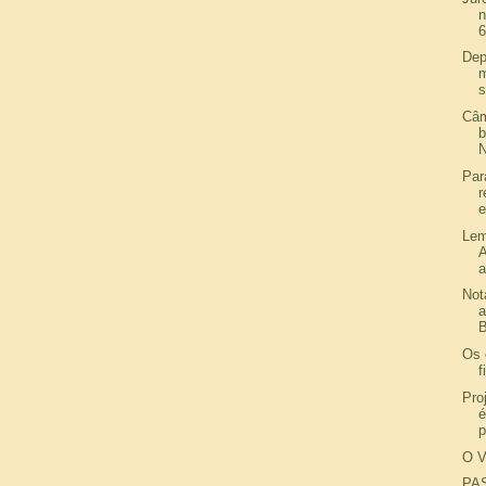
n
6
Dep
m
s
Câm
b
N
Par
r
e
Lem
a
Not
B
Os 
f
Pro
é
p
O 
PA