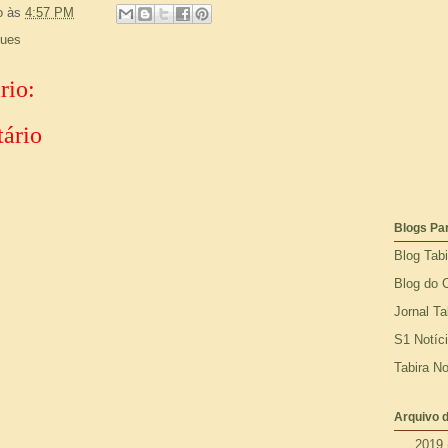
o
às
4:57 PM
gues
rio:
ário
Blogs Pa
Blog Tab
Blog do 
Jornal Ta
S1 Notíc
Tabira No
Arquivo d
►
2019