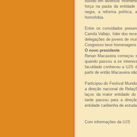
ouvido em diversos momento
força na pauta da entidade
negra, a reforma política
homofobia.
Entre os convidados presen
Camila Vallejo, líder dos re
delegações de jovens de muit
Congresso teve homenagens 
O novo presidente
Renan Macaxeira começou sua
quando passou a se interess
faculdade conheceu a UJS d
partir de então Macaxeira nã
Participou do Festival Mund
a direção nacional de Relaç
laços da maior entidade do 
tarde passou para a direçã
entidade caribenha de estuda
Com informações da UJS