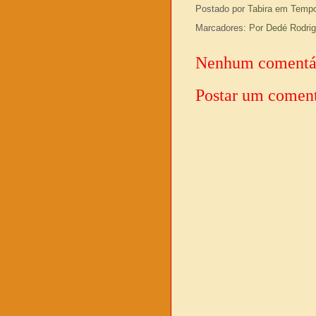
Postado por
Tabira em Temp
Marcadores:
Por Dedé Rodri
Nenhum comentá
Postar um coment