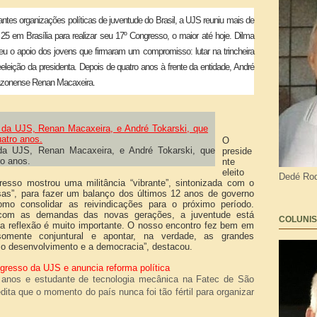
tes organizações políticas de juventude do Brasil, a UJS reuniu mais de
 25 em Brasília para realizar seu 17º Congresso, o maior até hoje. Dilma
eu o apoio dos jovens que firmaram um compromisso: lutar na trincheira
eleição da presidenta. Depois de quatro anos à frente da entidade, André
azonense Renan Macaxeira.
O
 da UJS, Renan Macaxeira, e André Tokarski, que
preside
ro anos.
nte
eleito
Dedé Rod
esso mostrou uma militância “vibrante”, sintonizada com o
as”, para fazer um balanço dos últimos 12 anos de governo
omo consolidar as reivindicações para o próximo período.
 com as demandas das novas gerações, a juventude está
COLUNIS
 reflexão é muito importante. O nosso encontro fez bem em
omente conjuntural e apontar, na verdade, as grandes
 o desenvolvimento e a democracia”, destacou.
ngresso da UJS e anuncia reforma política
anos e estudante de tecnologia mecânica na Fatec de São
ita que o momento do país nunca foi tão fértil para organizar