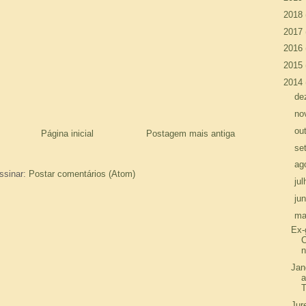
►
2018
►
2017
►
2016
►
2015
▼
2014
►
de
►
no
►
ou
Página inicial
Postagem mais antiga
►
se
►
ag
ssinar:
Postar comentários (Atom)
►
ju
►
ju
▼
ma
Ex-
n
Jan
T
Jur