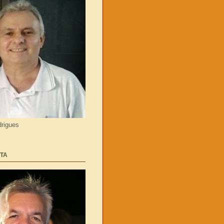
rigues
TA