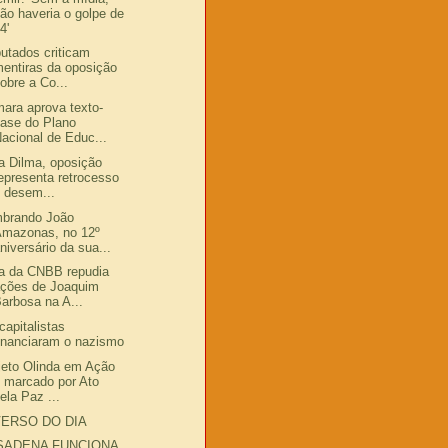
ão haveria o golpe de
4'
utados criticam
entiras da oposição
obre a Co...
ara aprova texto-
ase do Plano
acional de Educ...
a Dilma, oposição
epresenta retrocesso
 desem...
brando João
Amazonas, no 12º
niversário da sua...
a da CNBB repudia
ações de Joaquim
arbosa na A...
capitalistas
inanciaram o nazismo
jeto Olinda em Ação
 marcado por Ato
ela Paz ...
VERSO DO DIA
SADENA FUNCIONA