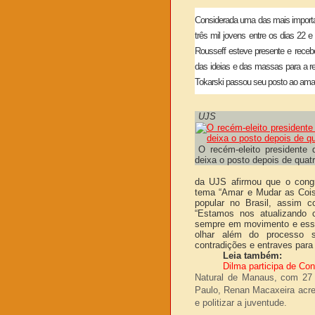
Considerada uma das mais importan
três mil jovens entre os dias 22 e
Rousseff esteve presente e receb
das ideias e das massas para a re
Tokarski passou seu posto ao am
UJS
O recém-eleito presidente
deixa o posto depois de quat
da UJS afirmou que o congr
tema “Amar e Mudar as Cois
popular no Brasil, assim c
“Estamos nos atualizando
sempre em movimento e essa
olhar além do processo s
contradições e entraves para
Leia também:
Dilma participa de Co
Natural de Manaus, com 27 
Paulo, Renan Macaxeira acred
e politizar a juventude.