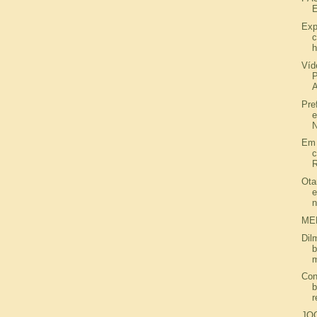
Exp
c
h
Víd
P
A
Pre
e
N
Em 
c
R
Ota
e
n
ME
Dil
b
m
Con
b
r
JO