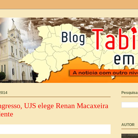
 2014
Pesquisar
gresso, UJS elege Renan Macaxeira
dente
AUTOR