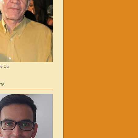
de Dú
TA